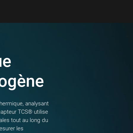
ue
rogène
thermique, analysant
capteur TCS® utilise
ales tout au long du
mesurer les