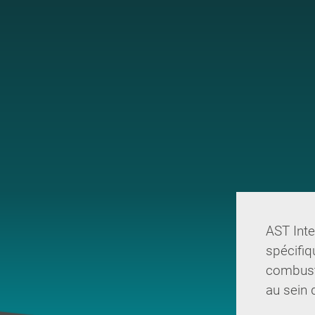
AST Inte
spécifi
combusti
au sein 