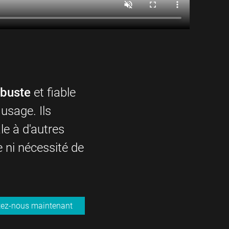
obuste
et fiable
usage. Ils
le à d'autres
e ni nécessité de
tez-nous maintenant