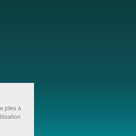
e piles à
ilisation